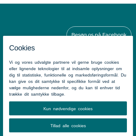
Besøg os på Facebook
Kontakt
Aabenraa Kommunes Sundhedscenter
Østergade 61-63
6230 Rødekro
Tlf: 73 76 88 88
Mail:
sundhedscenter@aabenraa.dk
Genveje
Tilgængelighedserklæring