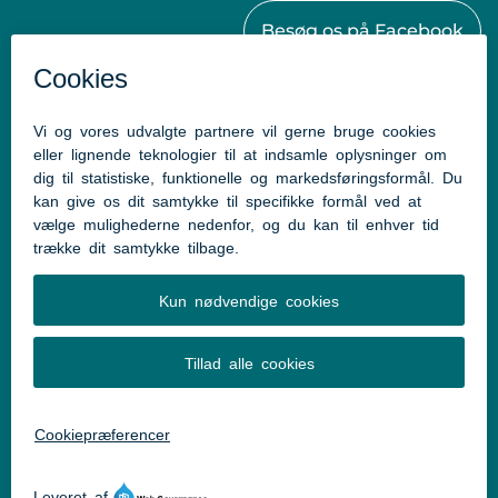
Besøg os på Facebook
Kontakt
Aabenraa Kommunes Sundhedscenter
Østergade 61-63
6230 Rødekro
Tlf: 73 76 88 88
Mail:
sundhedscenter@aabenraa.dk
Genveje
Tilgængelighedserklæring