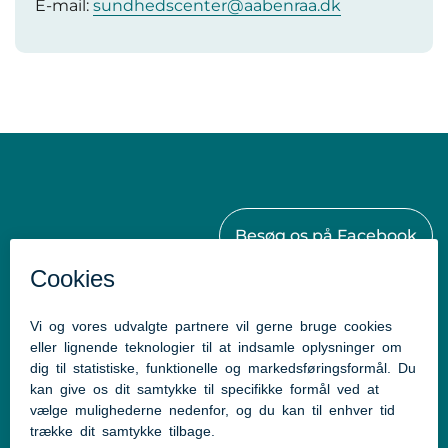
E-mail:
sundhedscenter@aabenraa.dk
Besøg os på Facebook
Kontakt
Aabenraa Kommunes Sundhedscenter
Østergade 61-63
6230 Rødekro
Tlf: 73 76 88 88