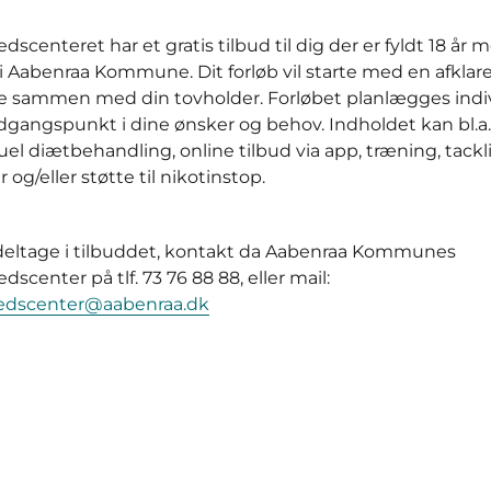
scenteret har et gratis tilbud til dig der er fyldt 18 år 
i Aabenraa Kommune. Dit forløb vil starte med en afkla
e sammen med din tovholder. Forløbet planlægges indi
gangspunkt i dine ønsker og behov. Indholdet kan bl.a
uel diætbehandling, online tilbud via app, træning, tackl
 og/eller støtte til nikotinstop.
 deltage i tilbuddet, kontakt da Aabenraa Kommunes
scenter på tlf. 73 76 88 88, eller mail:
dscenter@aabenraa.dk