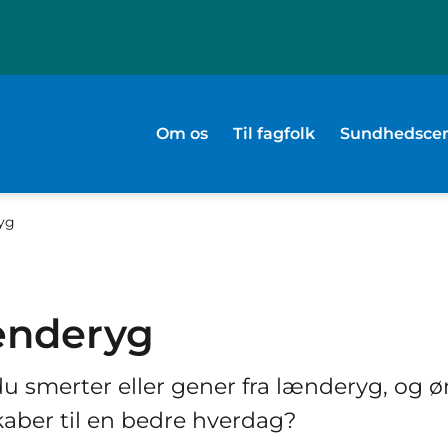
Om os
Til fagfolk
Sundhedscen
yg
nderyg
u smerter eller gener fra lænderyg, og ø
aber til en bedre hverdag?