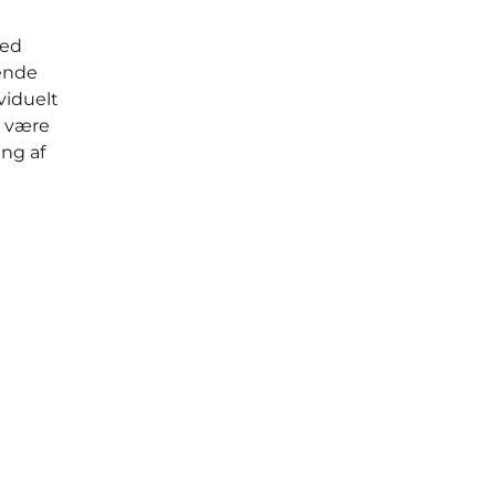
med
rende
viduelt
. være
ing af