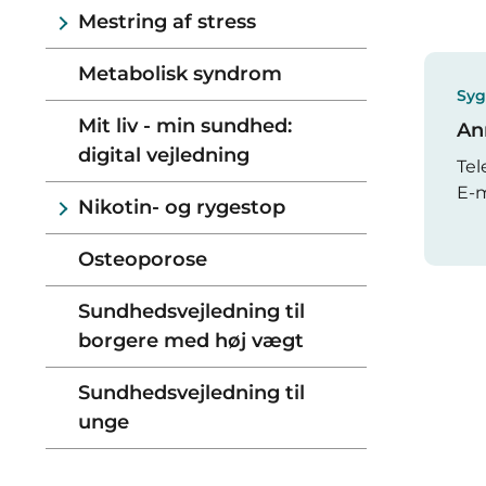
Mestring af stress
Metabolisk syndrom
Syg
Mit liv - min sundhed:
An
digital vejledning
Tel
E-m
Nikotin- og rygestop
Osteoporose
Sundhedsvejledning til
borgere med høj vægt
Sundhedsvejledning til
unge