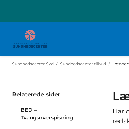
Tilbage til
Sundhedscenter Syd
/
Sundhedscenter tilbud
/
Lænder
Læ
Relaterede sider
BED –
Har d
Tvangsoverspisning
redsk