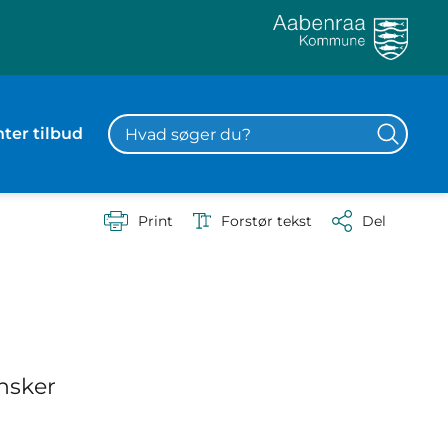
ter tilbud
Print
Forstør tekst
Del
nsker