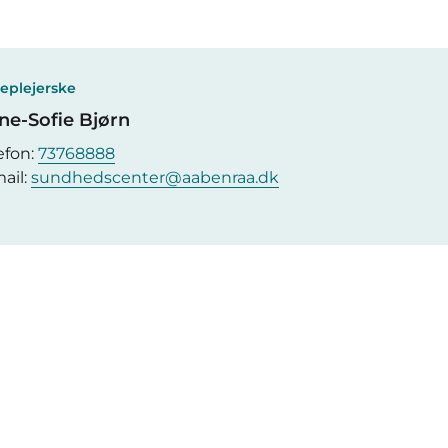
eplejerske
ne-Sofie Bjørn
efon:
73768888
ail:
sundhedscenter@aabenraa.dk