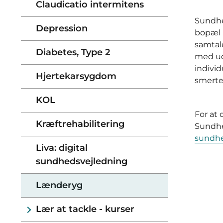
Claudicatio intermitens
Sundhed
Depression
bopæl 
samtal
Diabetes, Type 2
med ud
individ
Hjertekarsygdom
smerter
KOL
For at
Kræftrehabilitering
Sundhed
sundhe
Liva: digital
sundhedsvejledning
Lænderyg
Lær at tackle - kurser